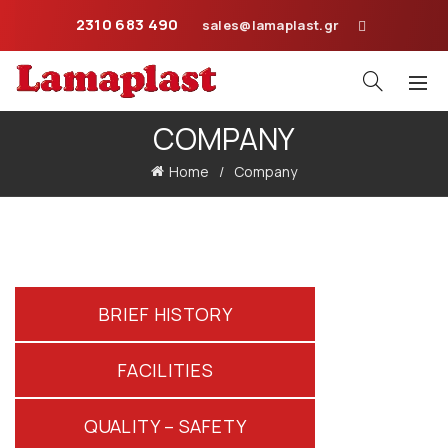
2310 683 490
sales@lamaplast.gr
COMPANY
Home
Company
BRIEF HISTORY
FACILITIES
QUALITY – SAFETY