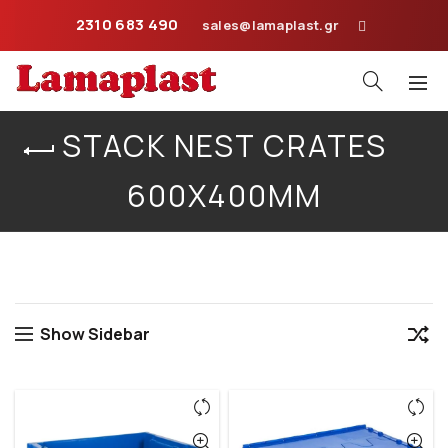
2310 683 490
sales@lamaplast.gr
STACK NEST CRATES
600X400MM
Home
Plastic Crates
Stack Nest Crates 600X400mm
Show Sidebar