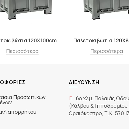
ετοκιβώτια 120Χ100cm
Παλετοκιβώτια 120Χ
Περισσότερα
Περισσότερα
ΟΦΟΡΊΕΣ
ΔΙΕΎΘΥΝΣΗ
ασία Προσωπικών
6ο χλμ. Παλαιάς Οδο
ένων
(Κάλβου & Ιπποδρομίου 
ική απορρήτου
Ωραιόκαστρο, Τ.Κ. 570 1