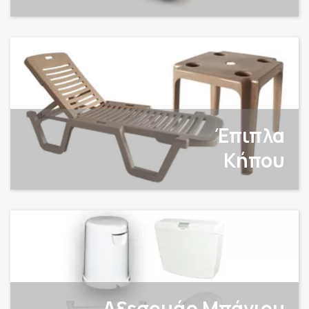
Έπιπλα
Κήπου
Αξεσουάρ Μπάνιου