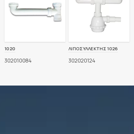
1020
ΛΙΠΟΣΥΛΛΕΚΤΗΣ 1026
302010084
302020124