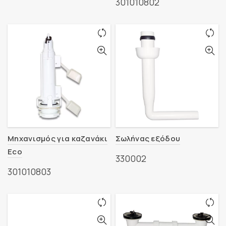
301010802
Μηχανισμός για καζανάκι
Σωλήνας εξόδου
Eco
330002
301010803