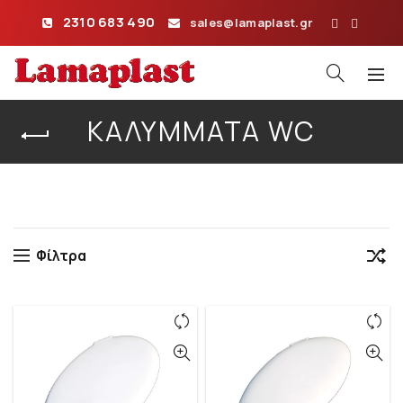
2310 683 490
sales@lamaplast.gr
ΚΑΛΎΜΜΑΤΑ WC
Αρχική σελίδα
Αξεσουάρ Μπάνιου – Σιφόν
Καλύμματα WC
Φίλτρα