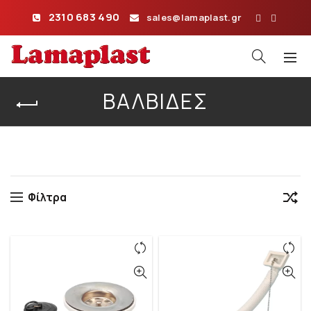
2310 683 490
sales@lamaplast.gr
ΒΑΛΒΊΔΕΣ
Αρχική σελίδα
Αξεσουάρ Μπάνιου – Σιφόν
Βαλβίδες
Φίλτρα