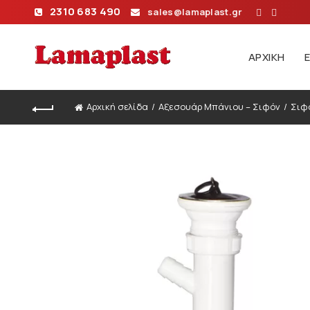
2310 683 490
sales@lamaplast.gr
ΑΡΧΙΚΉ
Αρχική σελίδα
Αξεσουάρ Μπάνιου – Σιφόν
Σιφό