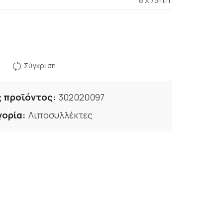
6 X 75mm
Σύγκριση
 προϊόντος:
302020097
γορία:
Λιποσυλλέκτες