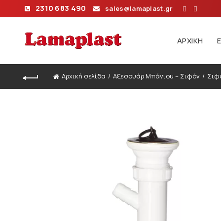
2310 683 490
sales@lamaplast.gr
ΑΡΧΙΚΉ
Αρχική σελίδα
Αξεσουάρ Μπάνιου – Σιφόν
Σιφό