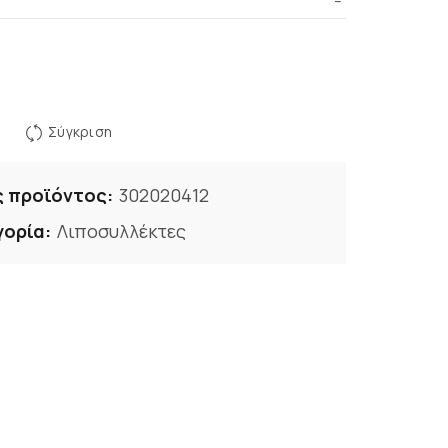
–
Σύγκριση
ς προϊόντος:
302020412
γορία:
Λιποσυλλέκτες