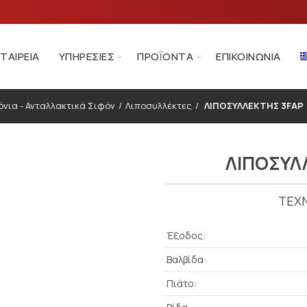
ΕΤΑΙΡΕΊΑ
ΥΠΗΡΕΣΊΕΣ
ΠΡΟΪΌΝΤΑ
ΕΠΙΚΟΙΝΩΝΊΑ
νια - Ανταλλακτικά Σιφόν
Λιποσυλλέκτες
ΛΙΠΟΣΥΛΛΕΚΤΗΣ 3FAΡ (
ΛΙΠΟΣΥΛΛ
ΤΕΧΝ
Έξοδος:
Βαλβίδα:
Πιάτο: