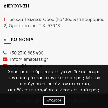
ΔΙΕΎΘΥΝΣΗ
6ο χλμ. Παλαιάς Οδού (Κάλβου & Ιπποδρομίου
2) Ωραιόκαστρο, Τ.Κ. 570 13
ΕΠΙΚΟΙΝΩΝΊΑ
+30 2310 683 490
info@lamaplast.gr
sales@lamaplast.gr
Χρησιμοποιούμε cookies για να βελτιώσουμε
την εμπειρία σας στον ιστότοπό μας. Με την
περιήγηση σε αυτόν τον ιστότοπο,
αποδέχεστε τη χρήση των cookies από εμάς.
ΑΠΟΔΟΧΉ
2020 -
DIGITAL
MEDIA
//
DIGITAL MEDIA STUDIO