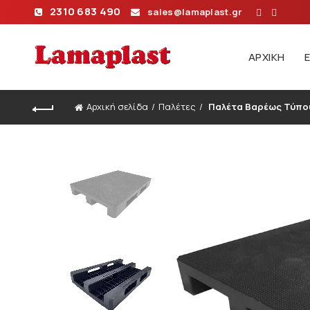
2310 683 490
sales@lamaplast.gr
ΑΡΧΙΚΉ
Αρχική σελίδα
Παλέτες
Παλέτα Βαρέως Τύπου