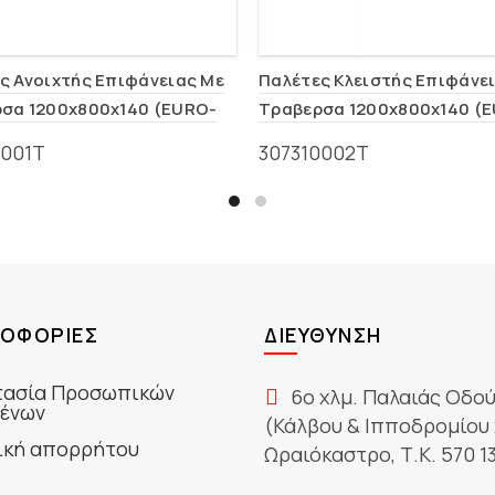
ς Ανοιχτής Επιφάνειας Με
Παλέτες Κλειστής Επιφάνε
σα 1200x800x140 (EURO-
Τραβερσα 1200x800x140 (
P2T)
0001Τ
307310002Τ
ΟΦΟΡΊΕΣ
ΔΙΕΎΘΥΝΣΗ
ασία Προσωπικών
6ο χλμ. Παλαιάς Οδο
ένων
(Κάλβου & Ιπποδρομίου 
ική απορρήτου
Ωραιόκαστρο, Τ.Κ. 570 1