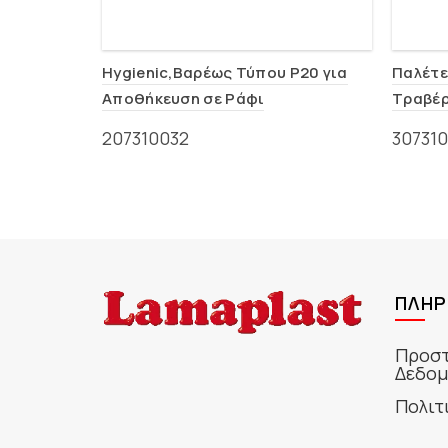
Hygienic,Βαρέως Τύπου P20 για
Παλέτε
Αποθήκευση σε Ράφι
Τραβέρ
(1200x1000x150mm ISO)
P1T)
207310032
30731
ΠΛΗΡ
Προστ
Δεδομ
Πολιτ