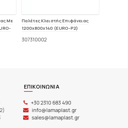
ιας Με
Παλέτες Κλειστής Επιφάνειας
Παλέτες Α
EURO-
1200x800x140 (EURO-P2)
1200x800x
307310002
30731000
ΕΠΙΚΟΙΝΩΝΊΑ
ύ
+30 2310 683 490
2)
info@lamaplast.gr
3
sales@lamaplast.gr