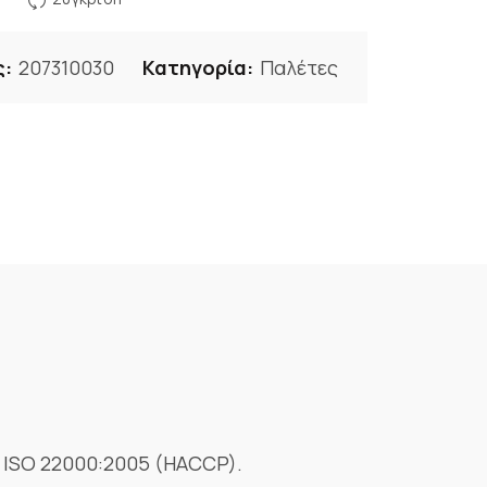
ς:
207310030
Κατηγορία:
Παλέτες
υ ISO 22000:2005 (HACCP).