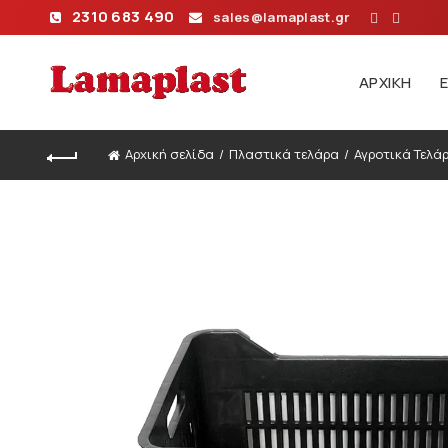
2310 683 490
sales@lamaplast.gr
ΑΡΧΙΚΉ
Αρχική σελίδα
Πλαστικά τελάρα
Αγροτικά Τελά