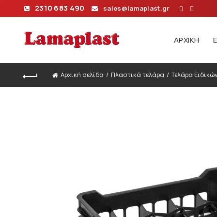
2310 683 490
sales@lamaplast.gr
ΑΡΧΙΚΉ
Αρχική σελίδα
Πλαστικά τελάρα
Τελάρα Ειδικώ