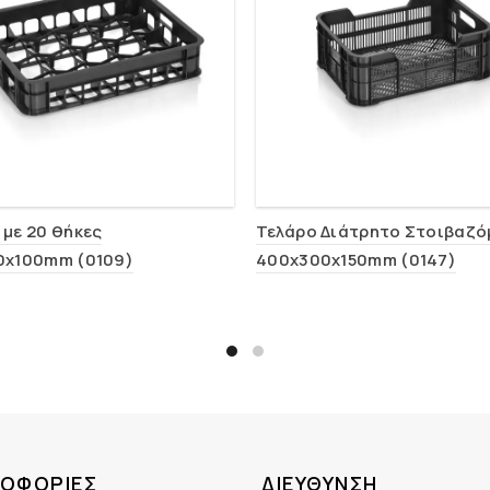
 με 20 θήκες
Τελάρο Διάτρητο Στοιβαζό
0x100mm (0109)
400x300x150mm (0147)
ΟΦΟΡΊΕΣ
ΔΙΕΎΘΥΝΣΗ