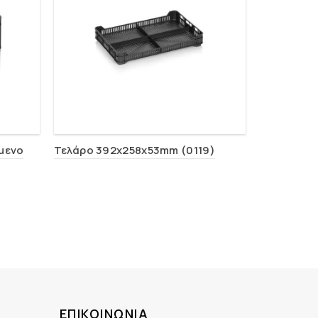
μενο
Τελάρο 392x258x53mm (0119)
Τελάρο Δι
400x300x2
ΕΠΙΚΟΙΝΩΝΊΑ