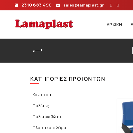
2310 683 490
sales@lamaplast.gr
ΑΡΧΙΚΉ
Αρχικ
ΚΑΤΗΓΟΡΊΕΣ ΠΡΟΪΌΝΤΩΝ
Κάνιστρα
Παλέτες
Παλετοκιβώτια
Πλαστικά τελάρα