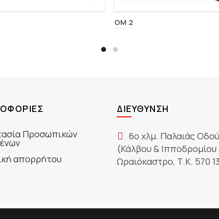
OM 2
ΟΦΟΡΊΕΣ
ΔΙΕΎΘΥΝΣΗ
ασία Προσωπικών
6ο χλμ. Παλαιάς Οδο
ένων
(Κάλβου & Ιπποδρομίου 
ική απορρήτου
Ωραιόκαστρο, Τ.Κ. 570 1