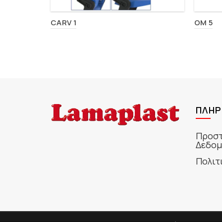
CARV 1
OM 5
ΠΛΗΡ
Προστ
Δεδομ
Πολιτ