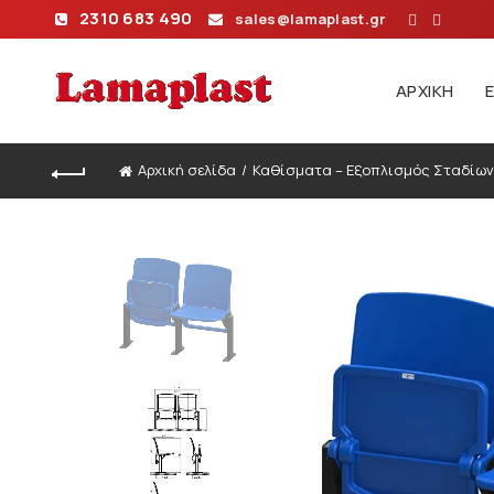
2310 683 490
sales@lamaplast.gr
ΑΡΧΙΚΉ
Αρχική σελίδα
Καθίσματα – Εξοπλισμός Σταδίων