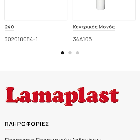
240
Κεντρικός Μονός
302010084-1
34Α105
ΠΛΗΡΟΦΟΡΊΕΣ
Προστασία Προσωπικών Δεδομένων