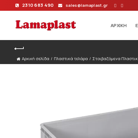
2310 683 490
sales@lamaplast.gr
ΑΡΧΙΚΉ
Αρχική σελίδα
Πλαστικά τελάρα
Στοιβαζόμενα Πλαστι