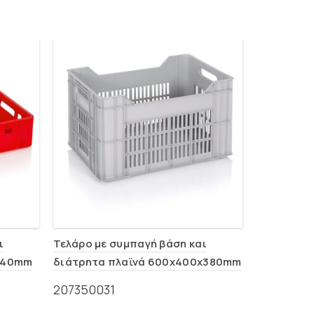
ι
Τελάρο με συμπαγή βάση και
Τελάρο με
140mm
διάτρητα πλαϊνά 600x400x380mm
διάτρητα
(0101)
(0104)
207350031
20735003