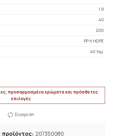
1,9
40
200
PP ή HDPE
40 τεμ.
ες, προσαρμοσμένα χρώματα και πρόσθετες
επιλογές
Σύγκριση
 προϊόντος:
207350080